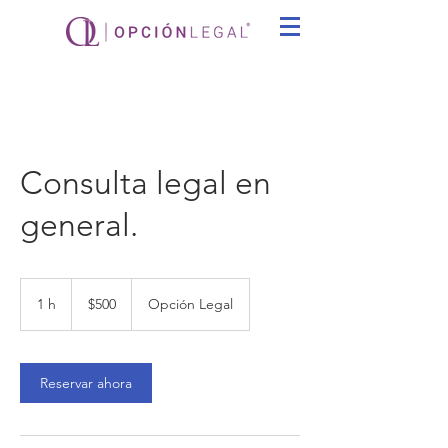
Consulta legal en
general.
500
pesos
1 h
1
$500
Opción Legal
mexicanos
Reservar ahora